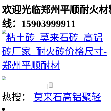
欢迎光临郑州平顺耐火材
线：15903999911
热搜：
莫来石
高铝聚轻