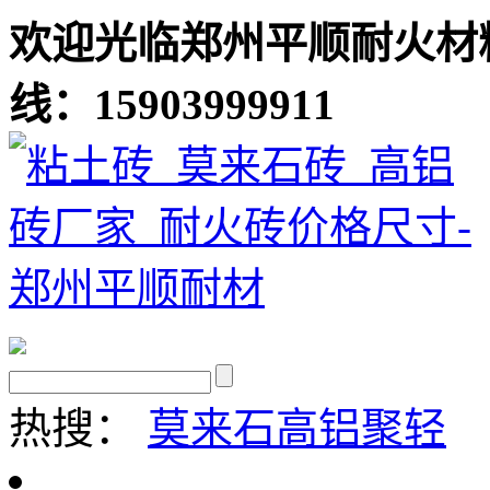
欢迎光临郑州平顺耐火材
线：15903999911
热搜：
莫来石
高铝聚轻