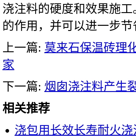
浇注料的硬度和效果施工
的作用，并可以进一步节
上一篇:
莫来石保温砖理
家
下一篇:
烟囱浇注料产生
相关推荐
浇包用长效长寿耐火浇