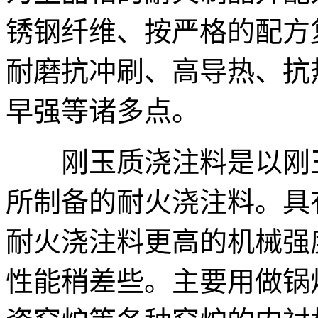
锈钢纤维、按严格的配方
耐磨抗冲刷、高导热、抗
早强等诸多点。
刚玉质浇注料是以刚玉
所制备的耐火浇注料。具
耐火浇注料更高的机械强
性能稍差些。主要用做锅