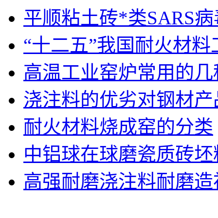
平顺粘土砖*类SARS
“十二五”我国耐火材
高温工业窑炉常用的几
浇注料的优劣对钢材产
耐火材料烧成窑的分类
中铝球在球磨瓷质砖坯
高强耐磨浇注料耐磨造