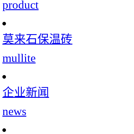
product
莫来石保温砖
mullite
企业新闻
news