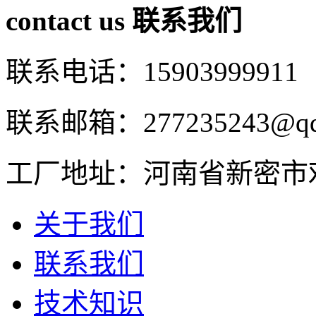
contact us
联系我们
联系电话：15903999911
联系邮箱：277235243@qq
工厂地址：河南省新密市
关于我们
联系我们
技术知识