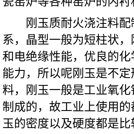
瓷窑炉等各种窑炉的内衬
刚玉质耐火浇注料配制
系，晶型一般为短柱状，
和电绝缘性能，优良的化
能力，所以呢刚玉是不定
料，刚玉一般是工业氧化
制成的，故工业上使用的
玉的密度以及硬度都是比