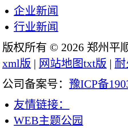
企业新闻
行业新闻
版权所有 © 2026 郑州
xml版
|
网站地图txt版
|
耐
公司备案号：
豫ICP备190
友情链接：
WEB主题公园