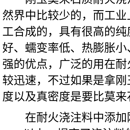
然界中比较少的，而工业
工合成的，具有很高的纯
好、蠕变率低、热膨胀小
强的优点，广泛的用在耐
较迅速，不过如果是拿刚
度以及真密度是要比莫来
在耐火浇注料中添加刚