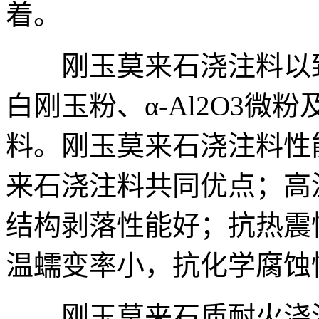
着。
刚玉莫来石浇注料以致
白刚玉粉、α-Al2O3
料。刚玉莫来石浇注料性
来石浇注料共同优点；高
结构剥落性能好；抗热震
温蠕变率小，抗化学腐蚀
刚玉莫来石质耐火浇注