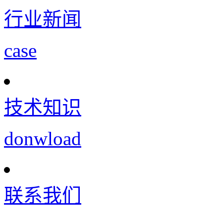
行业新闻
case
技术知识
donwload
联系我们