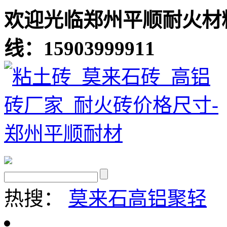
欢迎光临郑州平顺耐火材
线：15903999911
热搜：
莫来石
高铝聚轻