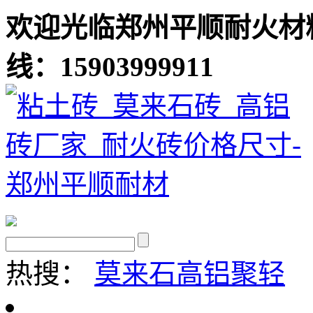
欢迎光临郑州平顺耐火材
线：15903999911
热搜：
莫来石
高铝聚轻