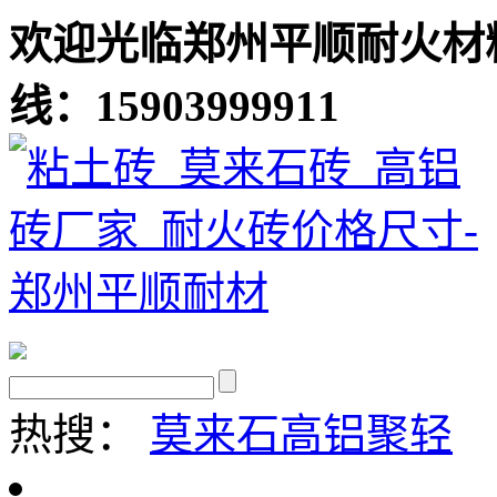
欢迎光临郑州平顺耐火材
线：15903999911
热搜：
莫来石
高铝聚轻