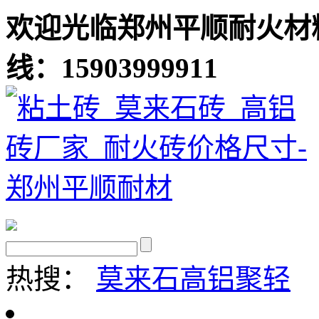
欢迎光临郑州平顺耐火材
线：15903999911
热搜：
莫来石
高铝聚轻