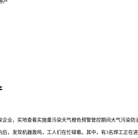
停产
产
多家企业，实地查看实施重污染天气橙色预警管控期间大气污染
内后，发现机器轰鸣，工人们在忙碌着。其中，有3名焊工正在