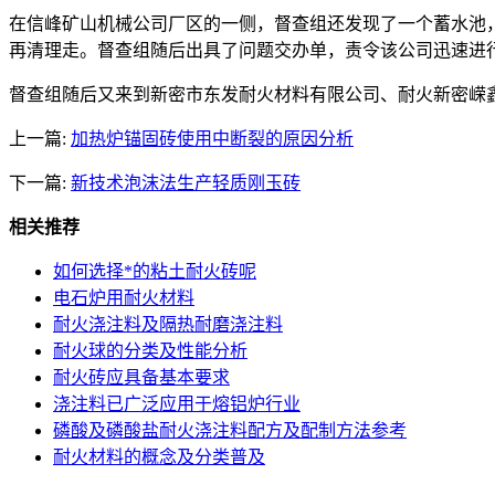
在信峰矿山机械公司厂区的一侧，督查组还发现了一个蓄水池
再清理走。督查组随后出具了问题交办单，责令该公司迅速进
督查组随后又来到新密市东发耐火材料有限公司、耐火新密嵘
上一篇:
加热炉锚固砖使用中断裂的原因分析
下一篇:
新技术泡沫法生产轻质刚玉砖
相关推荐
如何选择*的粘土耐火砖呢
电石炉用耐火材料
耐火浇注料及隔热耐磨浇注料
耐火球的分类及性能分析
耐火砖应具备基本要求
浇注料已广泛应用于熔铝炉行业
磷酸及磷酸盐耐火浇注料配方及配制方法参考
耐火材料的概念及分类普及