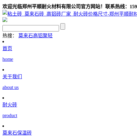
欢迎光临郑州平顺耐火材料有限公司官方网站！联系热线：159039
热搜：
莫来石
高铝聚轻
首页
home
关于我们
about us
耐火砖
product
莫来石保温砖