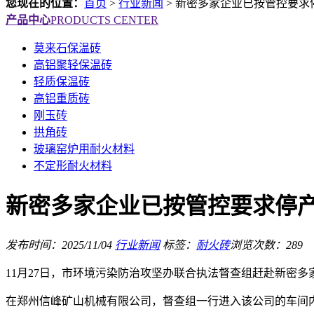
您现在的位置：
首页
>
行业新闻
>
新密多家企业已按管控要求
产品中心
PRODUCTS CENTER
莫来石保温砖
高铝聚轻保温砖
轻质保温砖
高铝重质砖
刚玉砖
拱角砖
玻璃窑炉用耐火材料
不定形耐火材料
新密多家企业已按管控要求停
发布时间：2025/11/04
行业新闻
标签：
耐火砖
浏览次数：289
11月27日，市环境污染防治攻坚办联合执法督查组赶赴新密
在郑州信峰矿山机械有限公司，督查组一行进入该公司的车间