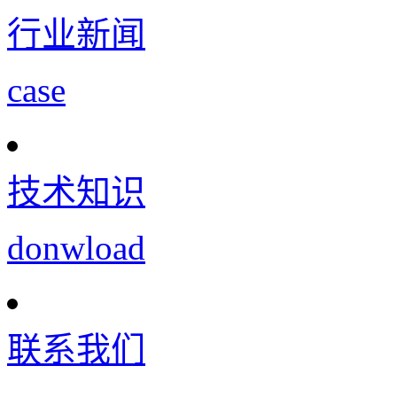
行业新闻
case
技术知识
donwload
联系我们