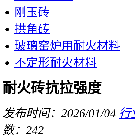
刚玉砖
拱角砖
玻璃窑炉用耐火材料
不定形耐火材料
耐火砖抗拉强度
发布时间：2026/01/04
行
数：242