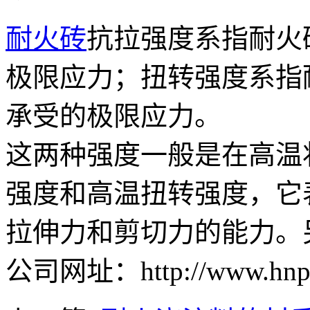
耐火砖
抗拉强度系指耐火
极限应力；扭转强度系指
承受的极限应力。
这两种强度一般是在高温
强度和高温扭转强度，它
拉伸力和剪切力的能力。
公司网址：http://www.hnps