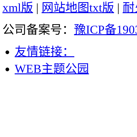
xml版
|
网站地图txt版
|
耐
公司备案号：
豫ICP备190
友情链接：
WEB主题公园