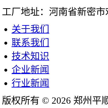
工厂地址：河南省新密市
关于我们
联系我们
技术知识
企业新闻
行业新闻
版权所有 © 2026 郑州