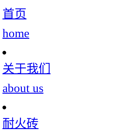
首页
home
关于我们
about us
耐火砖