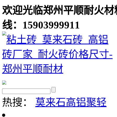
欢迎光临郑州平顺耐火材
线：15903999911
热搜：
莫来石
高铝聚轻