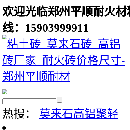
欢迎光临郑州平顺耐火材
线：15903999911
热搜：
莫来石
高铝聚轻