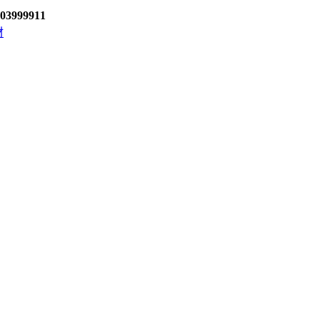
99911