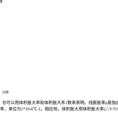
数
108
也可以用体积胀大率和体积胀大系1数来表明。线膨胀率ρ是指由
位为1*10-6℃-1。相应地，体积胀大用体积胀大率(△V/V0)