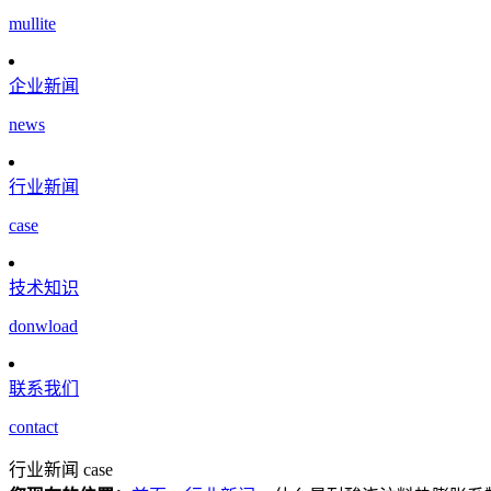
mullite
企业新闻
news
行业新闻
case
技术知识
donwload
联系我们
contact
行业新闻
case