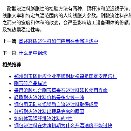
耐酸浇注料膨胀性的检验方法有两种，顶杆法和望远镜子法。
线胀大率和特定气温范围内的人均线胀大参数。耐酸浇注料热
之而来的宽度和体积的改变，会严重影响热工设备砌体的份额
及抗热震稳定性等。
上一篇:
阐述轻质浇注料如何应用在金属冶炼中
下一篇:
什么是中铝球
相关推荐
郑州刚玉砖供应企业平顺耐材祝福祖国家安民乐！
刚玉砖产品描述
采用溶胶结合刚玉莫来石浇注料延长使用寿命
轻质耐火浇注料价格是多少钱一吨
钢包用无硅灰铝镁质自流浇注料取得成果
分析耐火浇注料出现马蜂窝的原因
如何体现钢纤维浇注料的*性
钢包浇注料在烘烤初期为什么升温速度不能过快