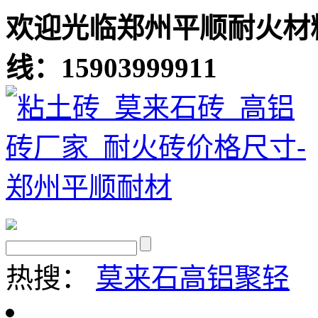
欢迎光临郑州平顺耐火材
线：15903999911
热搜：
莫来石
高铝聚轻