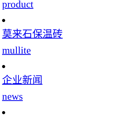
product
莫来石保温砖
mullite
企业新闻
news