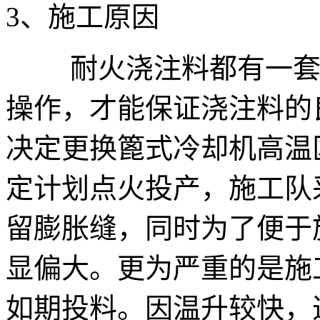
3、施工原因
耐火浇注料都有一套严
操作，才能保证浇注料的
决定更换篦式冷却机高温
定计划点火投产，施工队
留膨胀缝，同时为了便于
显偏大。更为严重的是施
如期投料。因温升较快，