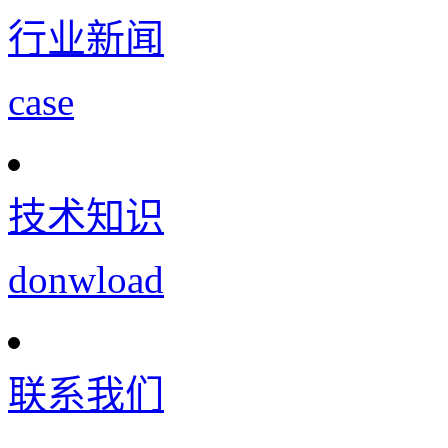
行业新闻
case
技术知识
donwload
联系我们