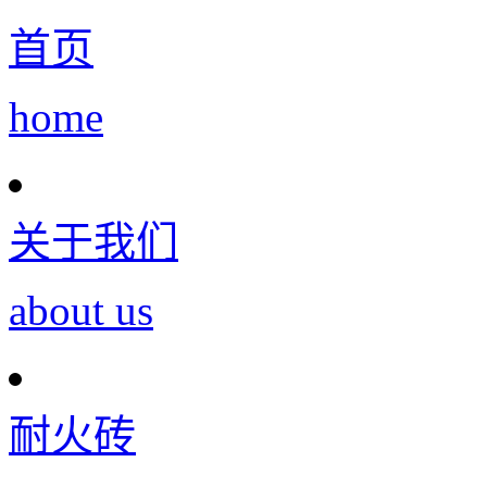
首页
home
关于我们
about us
耐火砖