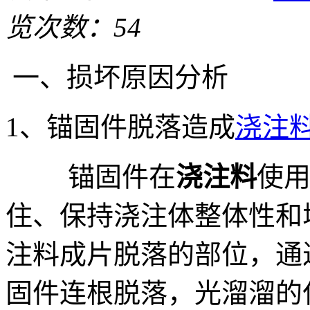
览次数：54
一、损坏原因分析
1、锚固件脱落造成
浇注
锚固件在
浇注料
使
住、保持浇注体整体性和
注料成片脱落的部位，通
固件连根脱落，光溜溜的