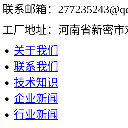
联系邮箱：277235243@qq
工厂地址：河南省新密市
关于我们
联系我们
技术知识
企业新闻
行业新闻