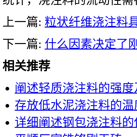
上一篇:
粒状纤维浇注料
下一篇:
什么因素决定了
相关推荐
阐述轻质浇注料的强度
存放低水泥浇注料的温
详细阐述钢包浇注料的