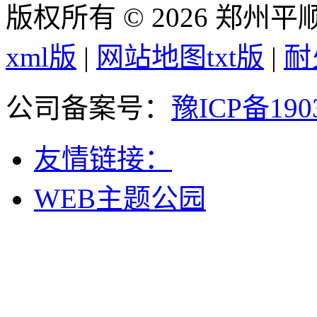
版权所有 © 2026 郑州
xml版
|
网站地图txt版
|
耐
公司备案号：
豫ICP备190
友情链接：
WEB主题公园