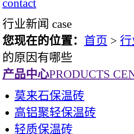
contact
行业新闻
case
您现在的位置：
首页
>
行
的原因有哪些
产品中心
PRODUCTS CE
莫来石保温砖
高铝聚轻保温砖
轻质保温砖