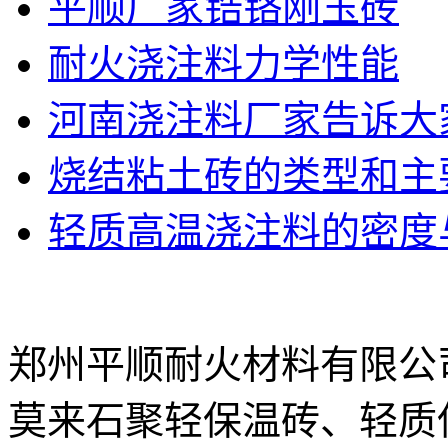
平顺厂家锆铬刚玉砖
耐火浇注料力学性能
河南浇注料厂家告诉大家
烧结粘土砖的类型和主
轻质高温浇注料的密度
郑州平顺耐火材料有限公
莫来石聚轻保温砖、轻质