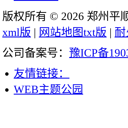
版权所有 © 2026 郑州
xml版
|
网站地图txt版
|
耐
公司备案号：
豫ICP备190
友情链接：
WEB主题公园