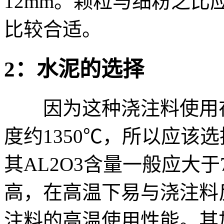
12mm。颗粒与细粉之比应控
比较合适。
2：水泥的选择
因为这种浇注料使用在
度约1350℃，所以应该
其AL2O3含量一般应大
高，在高温下易与浇注料
注料的高温使用性能。其加