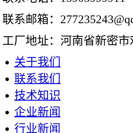
联系邮箱：277235243@qq
工厂地址：河南省新密市
关于我们
联系我们
技术知识
企业新闻
行业新闻