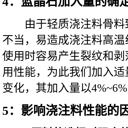
4：蓝晶石加入量
由于轻质浇注料骨料致
不当，易造成浇注料高温
使用时容易产生裂纹和剥
用性能，为此我们加入适
变化，其加入量以4%~
5：影响浇注料性能