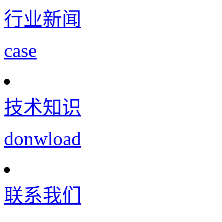
行业新闻
case
技术知识
donwload
联系我们