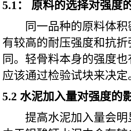
5.1： 原料的选择对强度
同一品种的原料体积密
有较高的耐压强度和抗折
同。轻骨料本身的强度也
应该通过检验试块来决
5.2 水泥加入量对强度
提高水泥加入量会明显