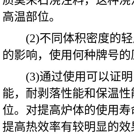
高温部位。
(2)不同体积密度的轻
的影响，使用何种牌号
(3)通过使用可以证明
能，耐剥落性能和保温性
位。对提高炉体的使用寿
提高热效率有较明显的效