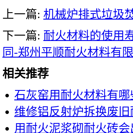
上一篇:
机械炉排式垃圾
下一篇:
耐火材料的使用
同-郑州平顺耐火材料有
相关推荐
石灰窑用耐火材料有哪
维修铝反射炉拆换废旧
用耐火泥浆砌耐火砖会