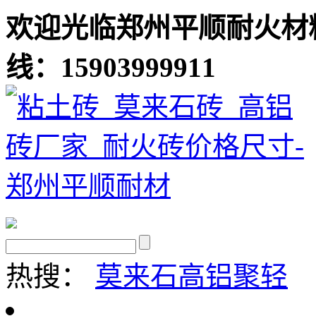
欢迎光临郑州平顺耐火材
线：15903999911
热搜：
莫来石
高铝聚轻