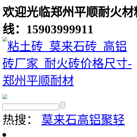
欢迎光临郑州平顺耐火材
线：15903999911
热搜：
莫来石
高铝聚轻