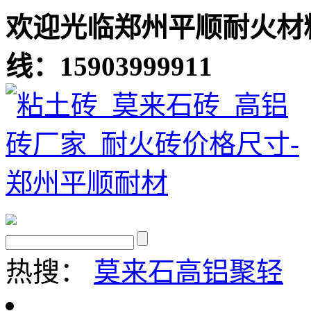
欢迎光临郑州平顺耐火材
线：15903999911
热搜：
莫来石
高铝聚轻