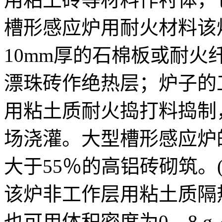
槽形感应炉用耐火材料该
10mm厚的石棉板或耐
漂珠砖作绝热层；炉子的
用粘土质耐火捣打料捣制
场浇灌。大型槽形感应炉的
大于55％的高铝砖砌筑。
该炉非工作层用粘土质隔
也可用体积密度为0．8 