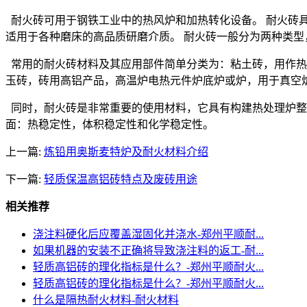
耐火砖可用于钢铁工业中的热风炉和加热转化设备。 耐火砖具
适用于各种磨床的高品质研磨介质。 耐火砖一般分为两种类
常用的耐火砖材料及其应用部件简单分类为：粘土砖，用作热处
玉砖，砖用高铝产品，高温炉电热元件炉底炉或炉，用于真空
同时，耐火砖是非常重要的使用材料，它具有构建热处理炉整个
面：热稳定性，体积稳定性和化学稳定性。
上一篇:
炼铅用奥斯麦特炉及耐火材料介绍
下一篇:
轻质保温高铝砖特点及废砖用途
相关推荐
浇注料硬化后应覆盖湿固化并浇水-郑州平顺耐...
如果机器的安装不正确将导致浇注料的返工-耐...
轻质高铝砖的理化指标是什么？-郑州平顺耐火...
轻质高铝砖的理化指标是什么？-郑州平顺耐火...
什么是隔热耐火材料-耐火材料