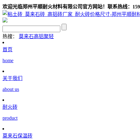
欢迎光临郑州平顺耐火材料有限公司官方网站！联系热线：159039
热搜：
莫来石
高铝聚轻
首页
home
关于我们
about us
耐火砖
product
莫来石保温砖