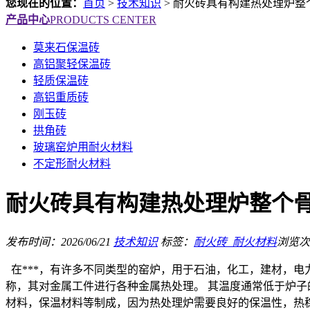
您现在的位置：
首页
>
技术知识
>
耐火砖具有构建热处理炉整
产品中心
PRODUCTS CENTER
莫来石保温砖
高铝聚轻保温砖
轻质保温砖
高铝重质砖
刚玉砖
拱角砖
玻璃窑炉用耐火材料
不定形耐火材料
耐火砖具有构建热处理炉整个骨
发布时间：2026/06/21
技术知识
标签：
耐火砖_耐火材料
浏览次
在***，有许多不同类型的窑炉，用于石油，化工，建材，电
称，其对金属工件进行各种金属热处理。 其温度通常低于炉子
材料，保温材料等制成，因为热处理炉需要良好的保温性，热