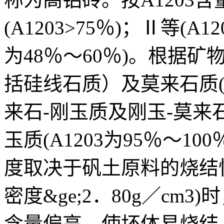
(A1203>75％)；Ⅱ等(A1
为48％～60％)。根据
括硅线石质）及莫来石质(A1
来石-刚玉质及刚玉-莫来石(
玉质(A1203为95％～1
度取决于矾土原料的烧结
密度&ge;2．80g／cm
含量偏高，使坯体易烧结