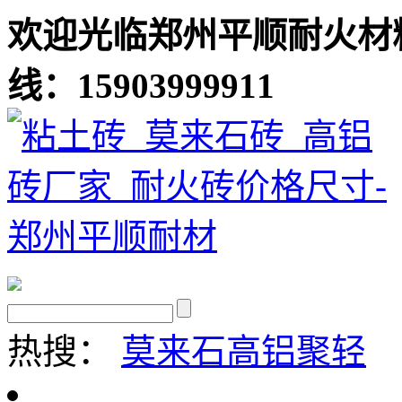
欢迎光临郑州平顺耐火材
线：15903999911
热搜：
莫来石
高铝聚轻