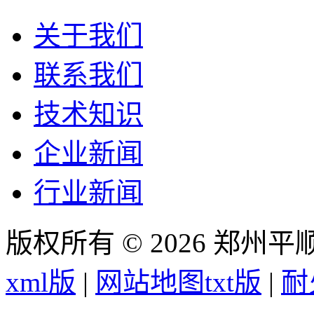
关于我们
联系我们
技术知识
企业新闻
行业新闻
版权所有 © 2026 郑州
xml版
|
网站地图txt版
|
耐