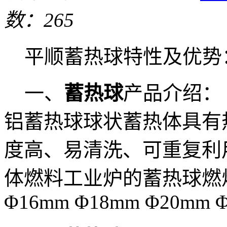
数：265
平顺蓄热球特性及优势
一、
蓄热球
产品介绍：
铝蓄热球球状蓄热体具有
度高、易清洗、可重复利
体燃料工业炉的蓄热球燃
Φ16mm Φ18mm Φ20mm 