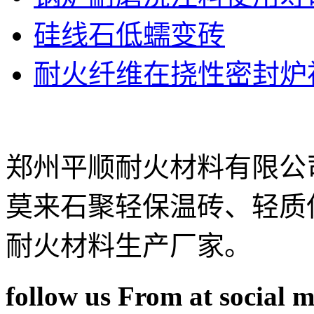
硅线石低蠕变砖
耐火纤维在挠性密封炉
郑州平顺耐火材料有限公
莫来石聚轻保温砖、轻质
耐火材料生产厂家。
follow us From at social 