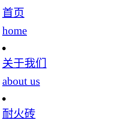
首页
home
关于我们
about us
耐火砖