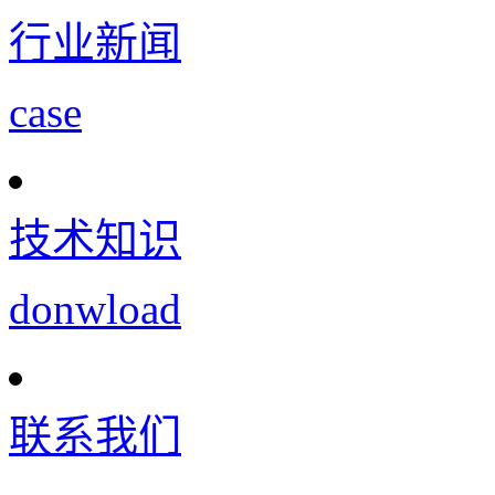
行业新闻
case
技术知识
donwload
联系我们