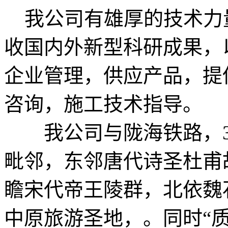
我公司有雄厚的技术力
收国内外新型科研成果，
企业管理，供应产品，提
咨询，施工技术指导。
我公司与陇海铁路，31
毗邻，东邻唐代诗圣杜甫
瞻宋代帝王陵群，北依魏
中原旅游圣地，。同时“质