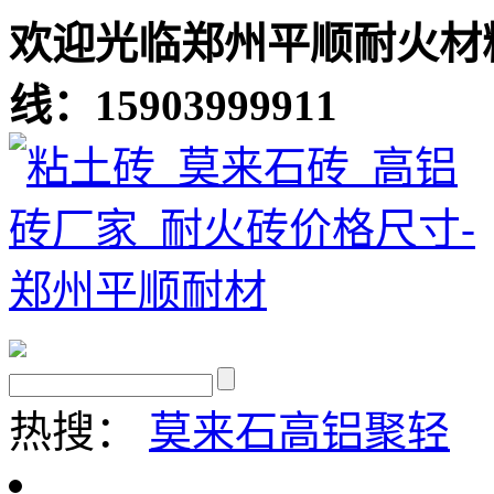
欢迎光临郑州平顺耐火材
线：15903999911
热搜：
莫来石
高铝聚轻