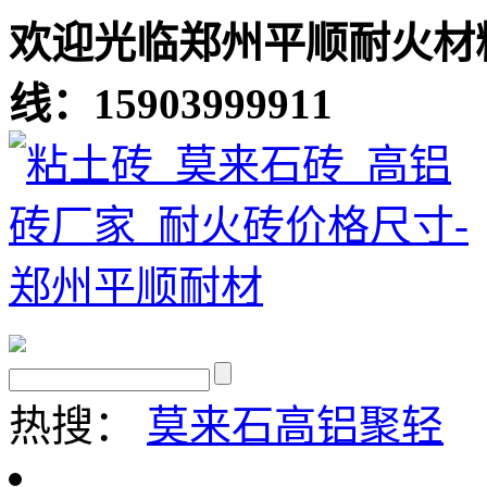
欢迎光临郑州平顺耐火材
线：15903999911
热搜：
莫来石
高铝聚轻