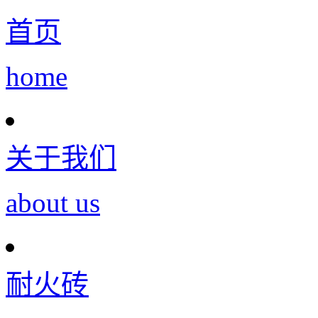
首页
home
关于我们
about us
耐火砖