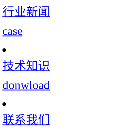
行业新闻
case
技术知识
donwload
联系我们