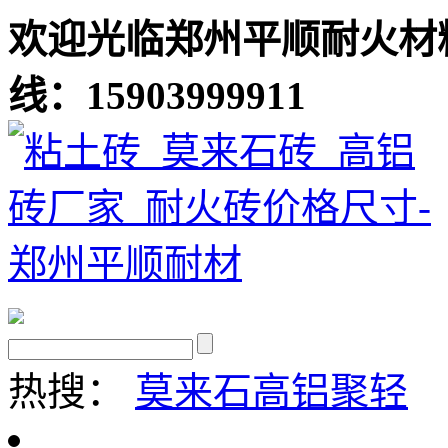
欢迎光临郑州平顺耐火材
线：15903999911
热搜：
莫来石
高铝聚轻