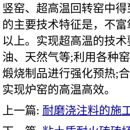
竖窑、超高温回转窑中得
的主要技术特征是，不富氧
以上。实现超高温的技术
油、天然气等;利用各种
煅烧制品进行强化预热;
实现炉窑的高温高效。
上一篇:
耐磨浇注料的施