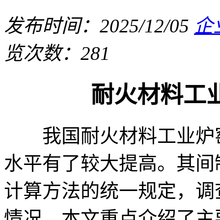
发布时间：2025/12/05
企
览次数：281
耐火材料工
我国耐火材料工业炉窑
水平有了较大提高。其间
计算方法的统一规定，调
情况。本文重点介绍了主