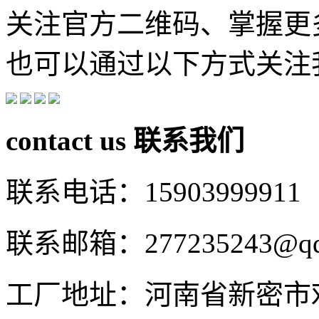
关注官方二维码、掌握更
也可以通过以下方式关注
contact us
联系我们
联系电话：15903999911
联系邮箱：277235243@qq
工厂地址：河南省新密市