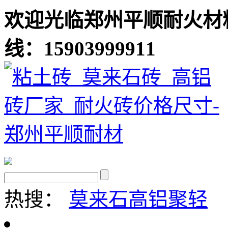
欢迎光临郑州平顺耐火材
线：15903999911
热搜：
莫来石
高铝聚轻