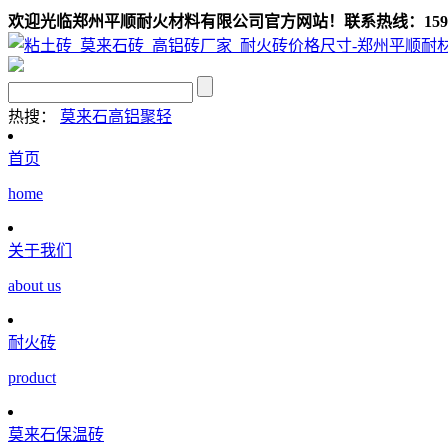
欢迎光临郑州平顺耐火材料有限公司官方网站！联系热线：159039
热搜：
莫来石
高铝聚轻
首页
home
关于我们
about us
耐火砖
product
莫来石保温砖