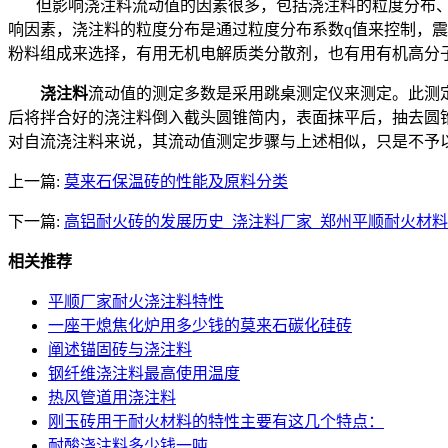
但影响浇注料流动值的因素很多，包括浇注料的粒度分布、
响因素，浇注料的粒度分布是通过粒度分布系数q值来控制，震动施工
粉料组成来选择，有用无机电解质类分散剂，也有用有机高分子表面活
浇注料
流动值的测定多数是采用跳桌测定仪来测定。此测定法
后将拌合好的浇注料倒入截头圆锥简内，表面抹平后，抽去圆
对自流浇注料来说，其流动值测定步骤与上述相似，只是不予以
上一篇:
莫来石保温砖的性能及原料分类
下一篇:
高铝耐火砖的发展历史_浇注料厂家_郑州平顺耐火材
相关推荐
平顺厂家耐火浇注料特性
一座干熄焦化炉用多少钱的莫来石碳化硅砖
阐述锚固砖与浇注料
钢纤维浇注料最高使用温度
热风管道用浇注料
刚玉砖用于耐火材料的特性主要有这几个特点：
耐酸浇注料多少钱一吨