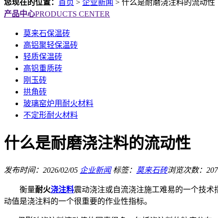
您现在的位置：
首页
>
企业新闻
>
什么是耐磨浇注料的流动性
产品中心
PRODUCTS CENTER
莫来石保温砖
高铝聚轻保温砖
轻质保温砖
高铝重质砖
刚玉砖
拱角砖
玻璃窑炉用耐火材料
不定形耐火材料
什么是耐磨浇注料的流动性
发布时间：2026/02/05
企业新闻
标签：
莫来石砖
浏览次数：207
衡量
耐火
浇注料
震动浇注或自流浇注施工难易的一个技术
动值是浇注料的一个很重要的作业性指标。