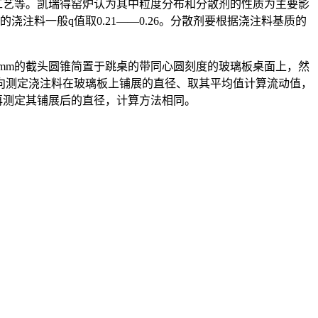
艺等。凯瑞得窑炉认为其中粒度分布和分散剂的性质为主要影
浇注料一般q值取0.21——0.26。分散剂要根据浇注料基质的
0 mm的截头圆锥简置于跳桌的带同心圆刻度的玻璃板桌面上，然
向测定浇注料在玻璃板上铺展的直径、取其平均值计算流动值，
，再测定其铺展后的直径，计算方法相同。