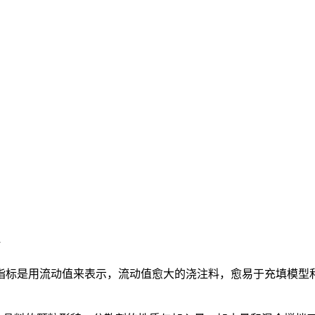
指标是用流动值来表示，流动值愈大的浇注料，愈易于充填模型