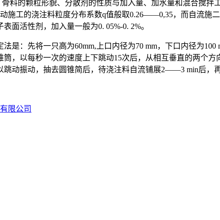
骨料的颗粒形貌、分散剂的性质与加入量、加水量和混合搅拌工
的浇注料粒度分布系数q值般取0.26——0,35，而自流施二的
性剂，加入量一般为0. 05%-0. 2%。
是：先将一只高为60mm,上口内径为70 mm，下口内径为10
锥筒，以每秒一次的速度上下跳动15次后，从相互垂直的两个方
跳动振动，抽去圆锥简后，待浇注料自流铺展2——3 min后
料有限公司