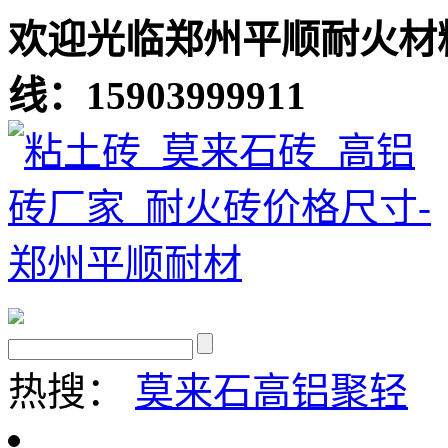
欢迎光临郑州平顺耐火材
线：15903999911
热搜：
莫来石
高铝聚轻