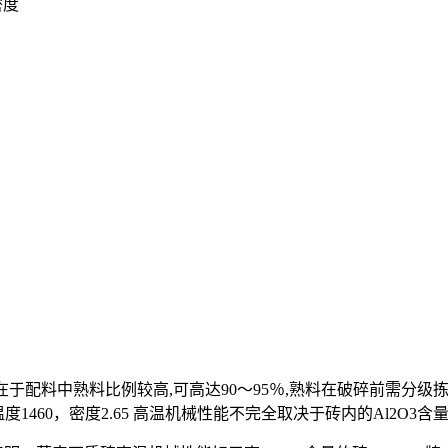
密度
于配料中熟料比例较高,可高达90～95％,熟料在破碎前需分
，荷软温度1460，密度2.65 高温机械性能不完全取决于砖内的A