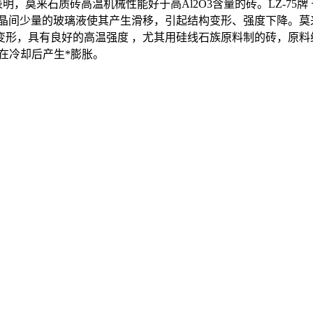
来石质砖高温机械性能好于高Al2O3含量的砖。LZ-75牌
间少量的玻璃液使其产生滑移，引起结构变形、强度下降。莫来石质
，具有良好的高温强度 ，尤其用硅线石族原料制的砖，原料纯度高
，在冷却后产生*膨胀。