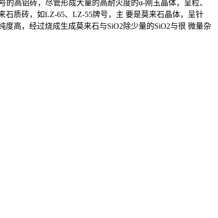
 号的高铝砖，尽管形成大量的高耐火度的α-刚玉晶体，呈粒、
砖，如LZ-65、LZ-55牌号，主 要是莫来石晶体，呈针
，经过烧成生成莫来石与SiO2除少量的SiO2与很 微量杂