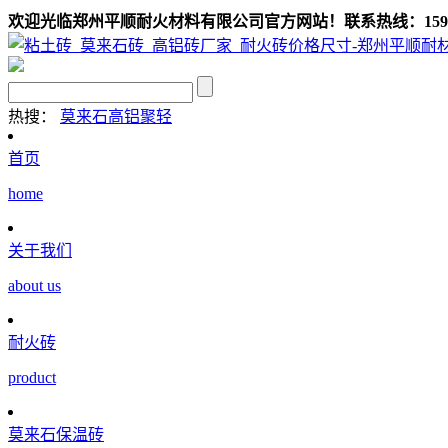
欢迎光临郑州平顺耐火材料有限公司官方网站！联系热线：159039
热搜：
莫来石
高铝聚轻
首页
home
关于我们
about us
耐火砖
product
莫来石保温砖