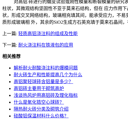
对高铝 砖进行的蠕变试验或刚性模量和断裂模量的研究表明，莫
柱状，其微观结构坚固性不亚于莫来石结构，但在 应力作用下晶
状，形成交叉网络结构，玻璃相充填其间，能承受应力，不易变形
质形成玻璃相 外，其余的SiO2生成方石英充填于莫来石晶间
上一篇:
轻质高铝浇注料的组成及性能
下一篇:
耐火浇注料在铁液包的应用
相关推荐
解析耐火耐酸浇注料的爆模问题
耐火砖生产和性能提高几个为什么
高铝聚轻球砖含铝量是多少？
高铝砖主要用于砌筑高炉
浅谈热风炉用高铝砖及理化指标
什么是氧化锆空心球砖？
隔热耐火砖分类及砌筑介绍
硅酸铝保温材料什么价格？