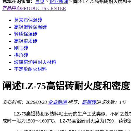
您现在的位置：
首页
>
企业新闻
>
阐述LZ-75高铝砖耐火度和
产品中心
PRODUCTS CENTER
莫来石保温砖
高铝聚轻保温砖
轻质保温砖
高铝重质砖
刚玉砖
拱角砖
玻璃窑炉用耐火材料
不定形耐火材料
阐述LZ-75高铝砖耐火度和密度
发布时间：2026/03/28
企业新闻
标签：
高铝砖
浏览次数：147
LZ-75
高铝砖
和多熟料粘土砖的生产工艺类似，不同之处在
成时一般为1500～1600℃。 LZ-75高铝砖耐火度为1790