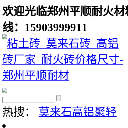
欢迎光临郑州平顺耐火材
线：15903999911
热搜：
莫来石
高铝聚轻