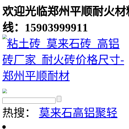
欢迎光临郑州平顺耐火材
线：15903999911
热搜：
莫来石
高铝聚轻