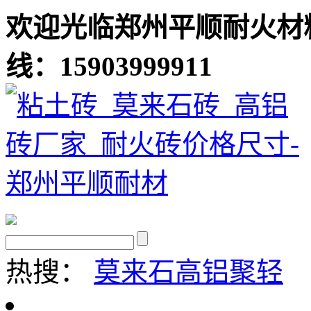
欢迎光临郑州平顺耐火材
线：15903999911
热搜：
莫来石
高铝聚轻