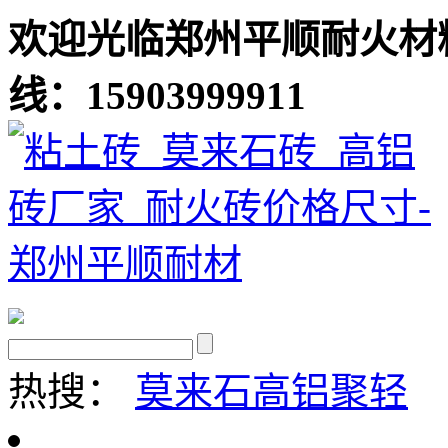
欢迎光临郑州平顺耐火材
线：15903999911
热搜：
莫来石
高铝聚轻