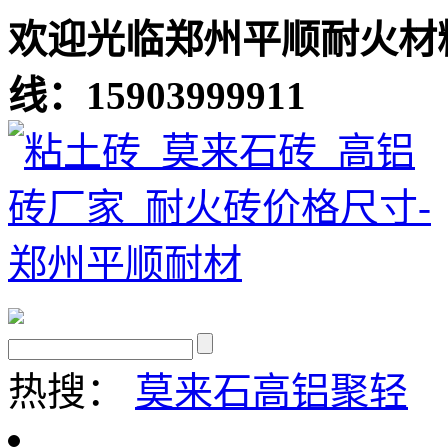
欢迎光临郑州平顺耐火材
线：15903999911
热搜：
莫来石
高铝聚轻