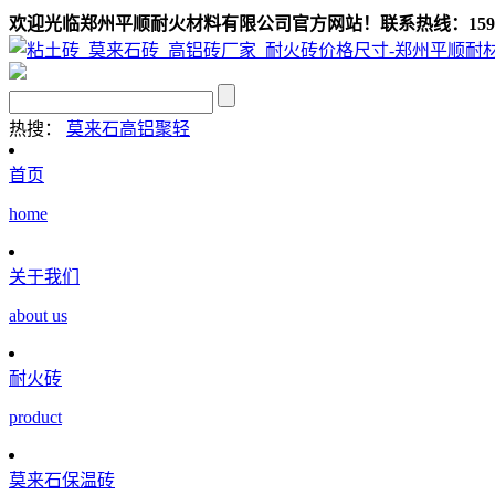
欢迎光临郑州平顺耐火材料有限公司官方网站！联系热线：159039
热搜：
莫来石
高铝聚轻
首页
home
关于我们
about us
耐火砖
product
莫来石保温砖