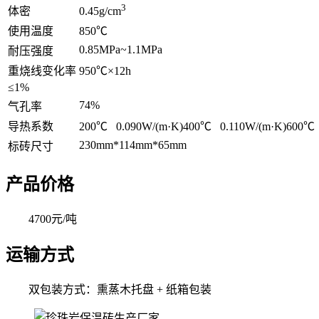
3
体密
0.45g/cm
使用温度
850℃
0.85MPa~1.1MPa
耐压强度
重烧线变化率
950℃×12h
≤1%
74%
气孔率
导热系数
200℃ 0.090W/(m·K)400℃ 0.110W/(m·K)600℃ 
230mm*114mm*65mm
标砖尺寸
产品价格
4700元/吨
运输方式
双包装方式：熏蒸木托盘 + 纸箱包装