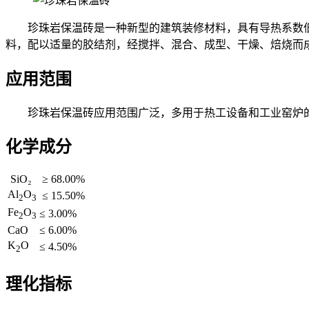
珍珠岩保温砖是一种新型的建筑装修材料，具有导热系数低
料，配以适量的胶结剂，经搅拌、混合、成型、干燥、焙烧而成
应用范围
珍珠岩保温砖应用范围广泛，多用于热工设备和工业窑炉的
化学成分
SiO₂
≥ 68.00%
Al
O
≤ 15.50%
2
3
Fe
O
≤ 3.00%
2
3
CaO
≤ 6.00%
K
O
≤ 4.50%
2
理化指标