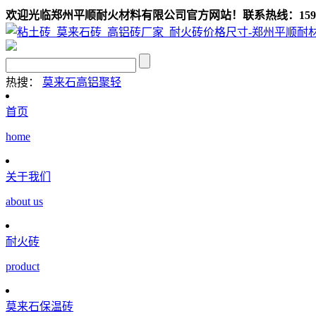
欢迎光临郑州平顺耐火材料有限公司官方网站！联系热线：159039
热搜：
莫来石
高铝聚轻
首页
home
关于我们
about us
耐火砖
product
莫来石保温砖