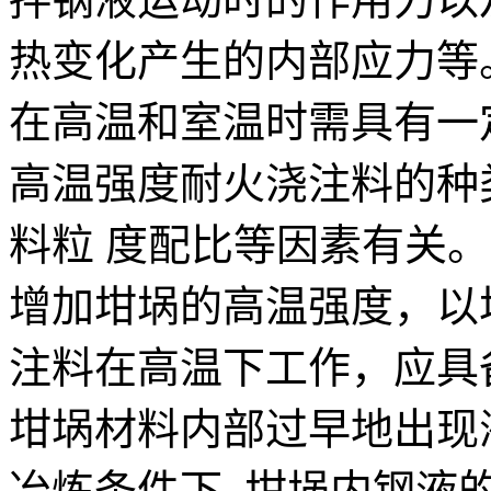
热变化产生的内部应力等
在高温和室温时需具有一
高温强度耐火浇注料的种
料粒 度配比等因素有关
增加坩埚的高温强度，以
注料在高温下工作，应具
坩埚材料内部过早地出现
冶炼条件下, 坩埚内钢液的温