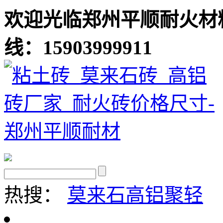
欢迎光临郑州平顺耐火材
线：15903999911
热搜：
莫来石
高铝聚轻