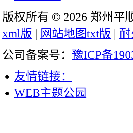
版权所有 © 2026 郑州
xml版
|
网站地图txt版
|
耐
公司备案号：
豫ICP备190
友情链接：
WEB主题公园