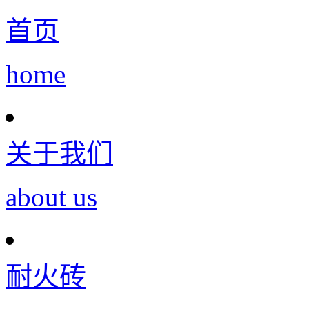
首页
home
关于我们
about us
耐火砖