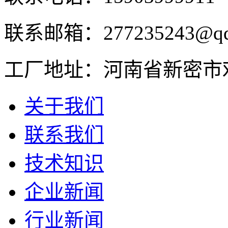
联系邮箱：277235243@qq
工厂地址：河南省新密市
关于我们
联系我们
技术知识
企业新闻
行业新闻