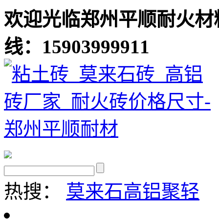
欢迎光临郑州平顺耐火材
线：15903999911
热搜：
莫来石
高铝聚轻