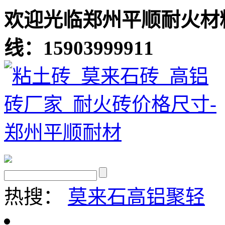
欢迎光临郑州平顺耐火材
线：15903999911
热搜：
莫来石
高铝聚轻