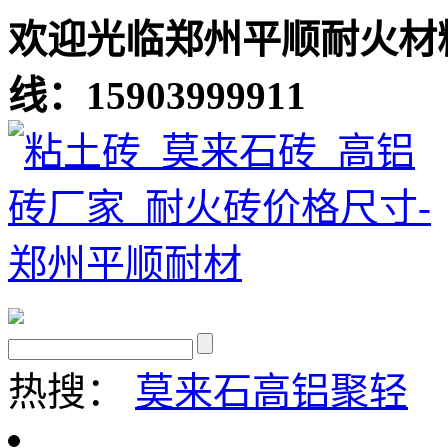
欢迎光临郑州平顺耐火材
线：15903999911
热搜：
莫来石
高铝聚轻