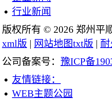
行业新闻
版权所有 © 2026 郑州
xml版
|
网站地图txt版
|
耐
公司备案号：
豫ICP备190
友情链接：
WEB主题公园