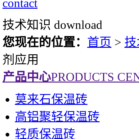
contact
技术知识
download
您现在的位置：
首页
>
技
剂应用
产品中心
PRODUCTS CE
莫来石保温砖
高铝聚轻保温砖
轻质保温砖