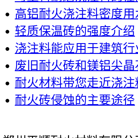
高铝耐火浇注料密度用
轻质保温砖的强度介绍
浇注料能应用于建筑行
废旧耐火砖和镁铝尖晶
耐火材料带您走近浇注
耐火砖侵蚀的主要途径