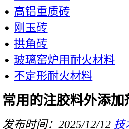
高铝重质砖
刚玉砖
拱角砖
玻璃窑炉用耐火材料
不定形耐火材料
常用的注胶料外添加
发布时间：2025/12/12
技