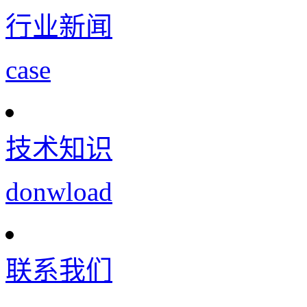
行业新闻
case
技术知识
donwload
联系我们