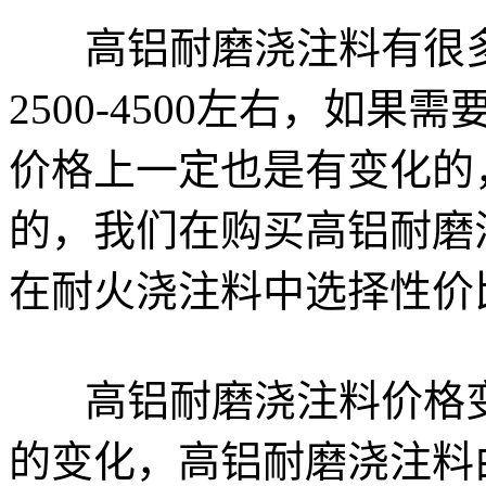
高铝耐磨浇注料有很多
2500-4500左右，如
价格上一定也是有变化的
的，我们在购买高铝耐磨
在耐火浇注料中选择性价
高铝耐磨浇注料价格变
的变化，高铝耐磨浇注料