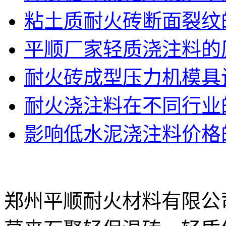
粘土质耐火砖断面裂纹
平顺厂家轻质浇注料的
耐火砖成型压力机模具
耐火浇注料在不同行业
影响低水泥浇注料价格
郑州平顺耐火材料有限公