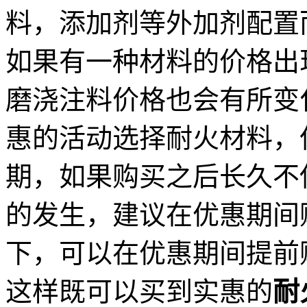
料，添加剂等外加剂配置
如果有一种材料的价格出
磨浇注料价格也会有所变
惠的活动选择耐火材料，
期，如果购买之后长久不
的发生，建议在优惠期间
下，可以在优惠期间提前
这样既可以买到实惠的
耐