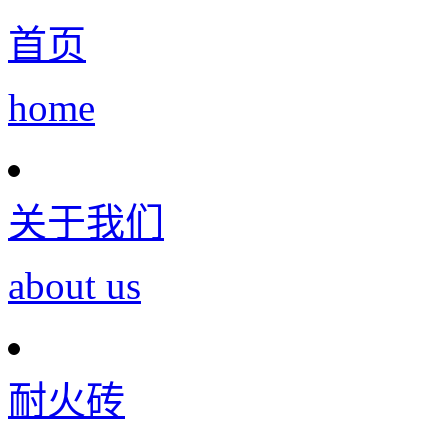
首页
home
关于我们
about us
耐火砖