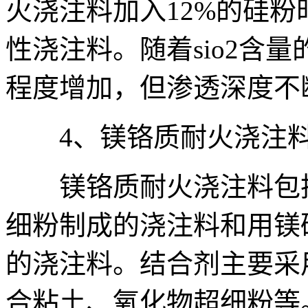
火浇注料加入12%的硅
性浇注料。随着sio2含
程度增加，但渗透深度不
4、镁铬质耐火浇注
镁铬质耐火浇注料包括
细粉制成的浇注料和用镁
的浇注料。结合剂主要采
合粘土、氧化物超细粉等