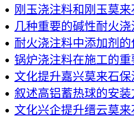
刚玉浇注料和刚玉莫来
几种重要的碱性耐火浇
耐火浇注料中添加剂的
锅炉浇注料在施工的重
文化提升嘉兴莫来石保温
叙述高铝蓄热球的安装
文化兴企提升缙云莫来石