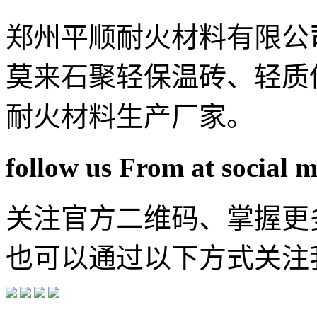
郑州平顺耐火材料有限公
莫来石聚轻保温砖、轻质
耐火材料生产厂家。
follow us From at social 
关注官方二维码、掌握更
也可以通过以下方式关注