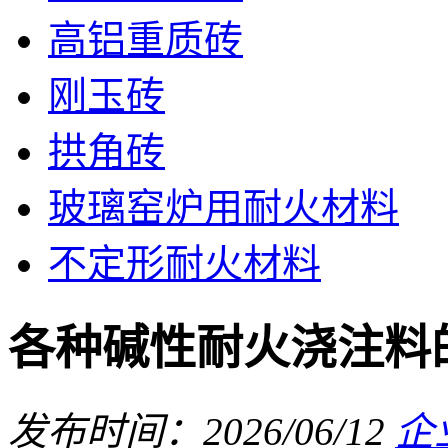
高铝重质砖
刚玉砖
拱角砖
玻璃窑炉用耐火材料
不定形耐火材料
各种碱性耐火浇注料
发布时间：2026/06/12
企