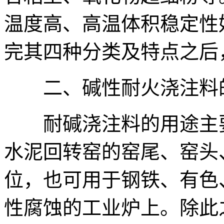
温度高、高温体积稳定性
完其四种分类及特点之后
二、碱性耐火浇注料
耐碱浇注料的用途主要
水泥回转窑的窑尾、窑头
位，也可用于钢铁、有色
性腐蚀的工业炉上。除此