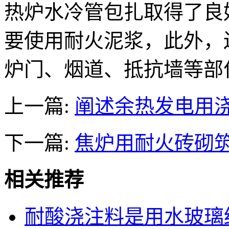
热炉水冷管包扎取得了良
要使用耐火泥浆，此外，
炉门、烟道、抵抗墙等部
上一篇:
阐述余热发电用
下一篇:
焦炉用耐火砖砌
相关推荐
耐酸浇注料是用水玻璃