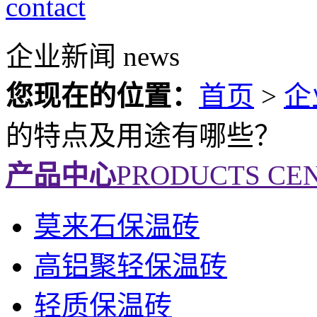
contact
企业新闻
news
您现在的位置：
首页
>
企
的特点及用途有哪些？
产品中心
PRODUCTS CE
莫来石保温砖
高铝聚轻保温砖
轻质保温砖