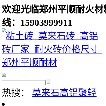
欢迎光临郑州平顺耐火材
线：15903999911
热搜：
莫来石
高铝聚轻