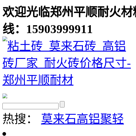
欢迎光临郑州平顺耐火材
线：15903999911
热搜：
莫来石
高铝聚轻