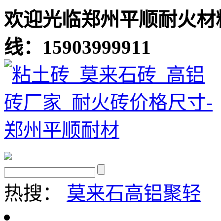
欢迎光临郑州平顺耐火材
线：15903999911
热搜：
莫来石
高铝聚轻