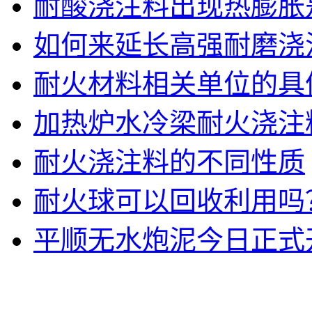
耐酸浇注料出现热膨胀
如何来延长高强耐磨浇
耐火材料相关单位的具
加热炉水冷梁耐火浇注
耐火浇注料的不同性质
耐火球可以回收利用吗
平顺无水炮泥今日正式