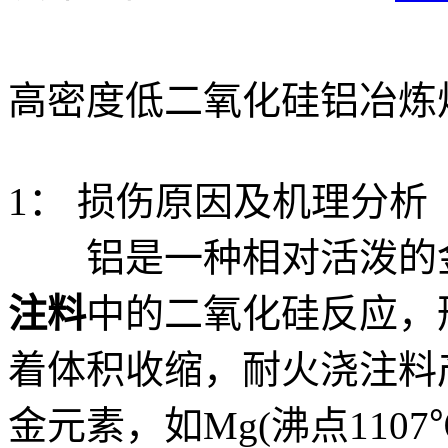
高密度低二氧化硅铝冶炼
1： 损伤原因及机理分析
铝是一种相对活泼的金
注料
中的二氧化硅反应，形成
着体积收缩，耐火浇注料
金元素，如Mg(沸点110