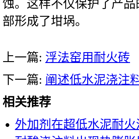
蚀。这样不仅保护了产品
部形成了坩埚。
上一篇:
浮法窑用耐火砖
下一篇:
阐述低水泥浇注
相关推荐
外加剂在超低水泥耐火