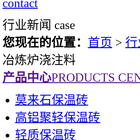
contact
行业新闻
case
您现在的位置：
首页
>
行
冶炼炉浇注料
产品中心
PRODUCTS CE
莫来石保温砖
高铝聚轻保温砖
轻质保温砖